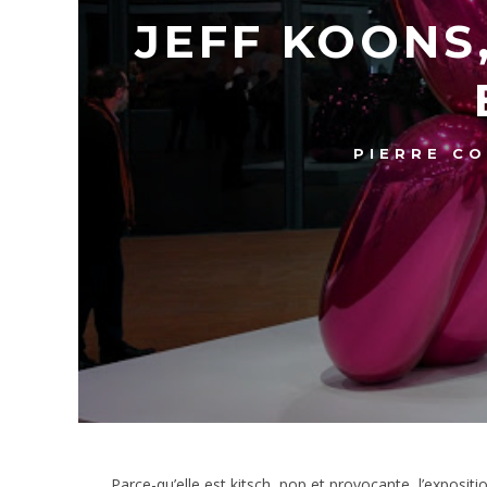
JEFF KOONS
PIERRE C
Parce-qu’elle est kitsch, pop et provocante, l’exposi