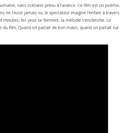
umaine, sans scénario prévu à l’avance. Ce film est un poème,
ans ne l’avoir jamais vu, le spectateur imagine l’enfant à travers
f minutes, les yeux se ferment, la mélodie s’enclenche.
La
 du film. Quand on partait de bon matin, quand on partait sur