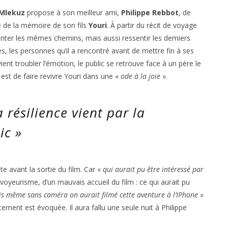
Mlekuz
propose à son meilleur ami,
Philippe Rebbot
, de
e de la mémoire de son fils
Youri
. À partir du récit de voyage
runter les mêmes chemins, mais aussi ressentir les derniers
ges, les personnes qu’il a rencontré avant de mettre fin à ses
vient troubler l’émotion, le public se retrouve face à un père le
 est de faire revivre Youri dans une «
ode à la joie
».
 résilience vient par la
lic
»
nte avant la sortie du film. Car «
qui aurait pu être intéressé par
voyeurisme, d’un mauvais accueil du film : ce qui aurait pu
s même sans caméra on aurait filmé cette aventure à l’IPhone
»
ement est évoquée. Il aura fallu une seule nuit à Philippe