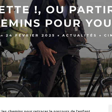
ETTE !, OU PARTI
EMINS POUR YO
24 FÉVRIER 2025
ACTUALITÉS
CI
t les chemins pour retracer le parcours de l’enfant