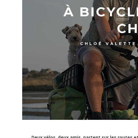
À BICYCL
CH
CHLOÉ VALETTE
Deux vélos, deux amis, partent sur les routes e