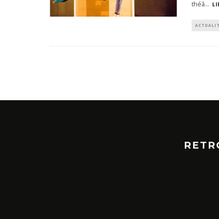
théâ
...
LI
ACTUALI
RETR