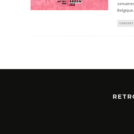
semaines 
Belgique
CONCERT
RETR