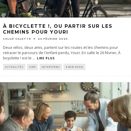
À BICYCLETTE !, OU PARTIR SUR LES
CHEMINS POUR YOURI
CHLOÉ VALETTE
24 FÉVRIER 2025
Deux vélos, deux amis, partent sur les routes et les chemins pour
retracer le parcours de l'enfant perdu, Youri. En salle le 26 février, À
bicyclette ! est le
...
LIRE PLUS
ACTUALITÉS
CINÉ
INTERVIEWS
4 MIN READ