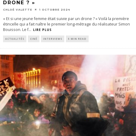
DRONE ? »
CHLOÉ VALETTE
1 OCTOBRE 2024
« Et si une jeune femme était suivie par un drone ? » Voilà la première
étincelle qui a fait naître le premier long-métrage du réalisateur Simon
Bouisson. Le f
...
LIRE PLUS
ACTUALITÉS
CINÉ
INTERVIEWS
5 MIN READ