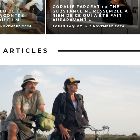
À BICYCLETTE !, OU PARTIR
EN TONGS AU 
SUR LES CHEMINS POUR
L’HIMALAYA :
YOURI
AVEC L’ÉQUIPE
CHLOÉ VALETTE
24 FÉVRIER 2025
ZORAN PAQUOT
ARTICLES