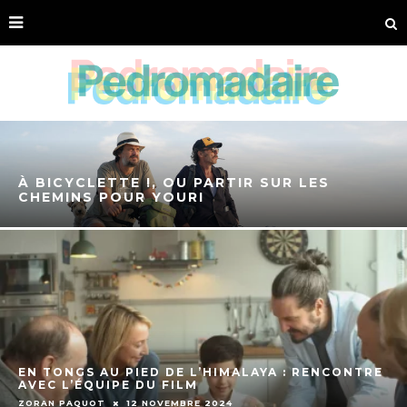
À BICYCLETTE !, OU PARTIR SUR LES
CHEMINS POUR YOURI
EN TONGS AU PIED DE L’HIMALAYA : RENCONTRE
AVEC L’ÉQUIPE DU FILM
ZORAN PAQUOT
12 NOVEMBRE 2024