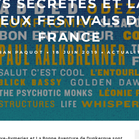
TS SECRÈTES ET 
DEUX FESTIVALS D
FRANCE
RAN PAQUOT
18 JUIN 2019
ACTUALI
noye-Aymeries et La Bonne Aventure de Dunkerque sont