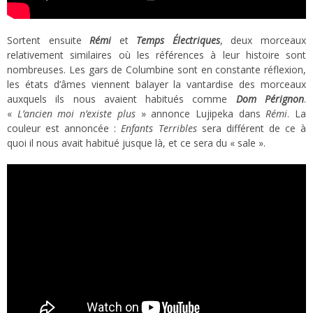
Sortent ensuite
Rémi
et
Temps Électriques
, deux morceaux
relativement similaires où les références à leur histoire sont
nombreuses. Les gars de Columbine sont en constante réflexion,
les états d’âmes viennent balayer la vantardise des morceaux
auxquels ils nous avaient habitués comme
Dom Pérignon
.
«
L’ancien moi n’existe plus
» annonce Lujipeka dans
Rémi
. La
couleur est annoncée :
Enfants Terribles
sera différent de ce à
quoi il nous avait habitué jusque là, et ce sera du « sale ».