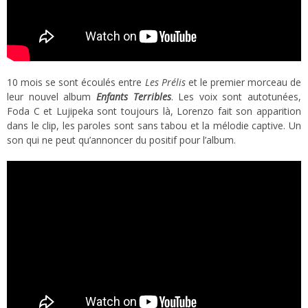
10 mois se sont écoulés entre
Les Prélis
et le premier morceau de
leur nouvel album
Enfants Terribles
. Les voix sont autotunées,
Foda C et Lujipeka sont toujours là, Lorenzo fait son apparition
dans le clip, les paroles sont sans tabou et la mélodie captive. Un
son qui ne peut qu’annoncer du positif pour l’album.