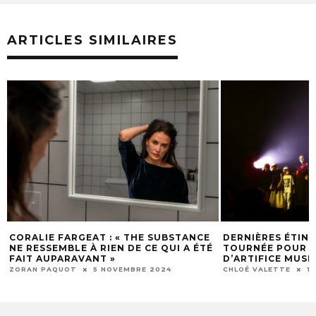
ARTICLES SIMILAIRES
T : « THE SUBSTANCE
DERNIÈRES ÉTINCELLES D’UNE
RIEN DE CE QUI A ÉTÉ
TOURNÉE POUR VOYOU : UN FEU
T »
D’ARTIFICE MUSICAL
 NOVEMBRE 2024
CHLOÉ VALETTE
18 OCTOBRE 2024