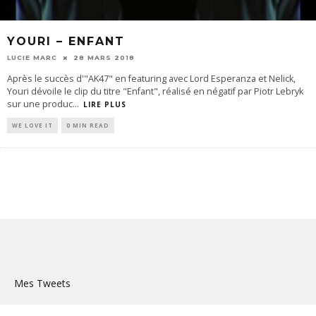
YOURI – ENFANT
LUCIE MARC
28 MARS 2018
Après le succès d'"AK47" en featuring avec Lord Esperanza et Nelick,
Youri dévoile le clip du titre "Enfant", réalisé en négatif par Piotr Lebryk
sur une produc
...
LIRE PLUS
WE LOVE IT
0 MIN READ
Mes Tweets