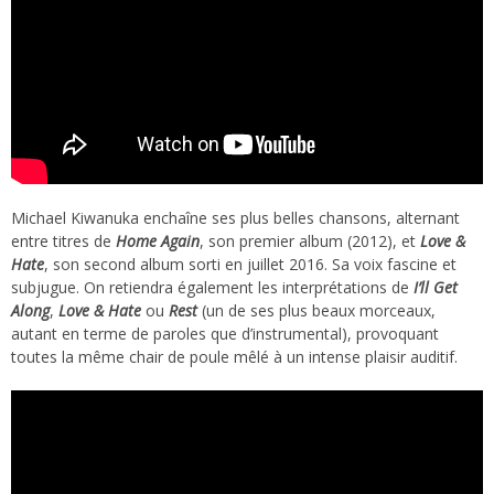
Michael Kiwanuka enchaîne ses plus belles chansons, alternant
entre titres de
Home Again
, son premier album (2012), et
Love &
Hate
, son second album sorti en juillet 2016. Sa voix fascine et
subjugue. On retiendra également les interprétations de
I’ll Get
Along
,
Love & Hate
ou
Rest
(un de ses plus beaux morceaux,
autant en terme de paroles que d’instrumental), provoquant
toutes la même chair de poule mêlé à un intense plaisir auditif.