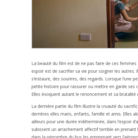
La beauté du film est de ne pas faire de ces femmes d
espoir est de sacrifier sa vie pour soigner les autres. I
s’instaure, des sourires, des regards. Lorsque l’une p
petite histoire pour rassurer ou mettre en garde ses c
Elles évoquent autant le renoncement et sa brutalité q
La dernière partie du film illustre la cruauté du sacrif
derrières elles maris, enfants, famille et amis. Elles a
ailleurs pour une durée indéterminée, dans l’espoir d’a
subissent un arrachement affectif terrible en prenant l
dans la pénombre du bus les emmenant vers l’aéroport