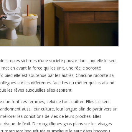
e simples victimes d’une société pauvre dans laquelle le seul
l met en avant la force qui les unit, une réelle sororité
erd pied elle est soutenue par les autres. Chacune raconte sa
ollègues sur les différentes facettes du métier qui les attend.
ue les rêves auxquelles elles aspirent.
ice que font ces femmes, celui de tout quitter. Elles laissent
bandonnent aussi leur culture, leur langue afin de partir vers un
méliorer les conditions de vies de leurs proches. Elles
e risque de l’exil. De magnifiques gros plans sur les visages
 marquent l’inquiétude qu’implique le saut dans l’inconnu.