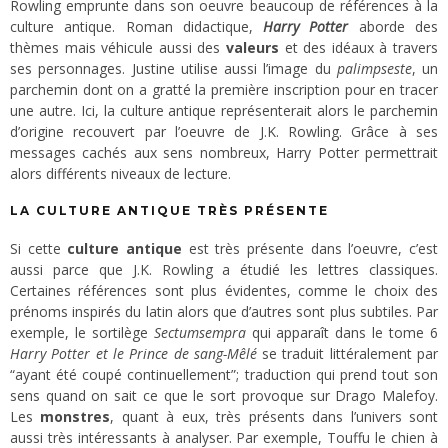
Rowling emprunte dans son oeuvre beaucoup de références à la
culture antique. Roman didactique,
Harry Potter
aborde des
thèmes mais véhicule aussi des
valeurs
et des idéaux à travers
ses personnages. Justine utilise aussi l’image du
palimpseste
, un
parchemin dont on a gratté la première inscription pour en tracer
une autre. Ici, la culture antique représenterait alors le parchemin
d’origine recouvert par l’oeuvre de J.K. Rowling. Grâce à ses
messages cachés aux sens nombreux, Harry Potter permettrait
alors différents niveaux de lecture.
LA CULTURE ANTIQUE TRÈS PRÉSENTE
Si cette
culture antique
est très présente dans l’oeuvre, c’est
aussi parce que J.K. Rowling a étudié les lettres classiques.
Certaines références sont plus évidentes, comme le choix des
prénoms inspirés du latin alors que d’autres sont plus subtiles. Par
exemple, le sortilège
Sectumsempra
qui apparaît dans le tome 6
Harry Potter et le Prince de sang-Mêlé
se traduit littéralement par
“ayant été coupé continuellement”; traduction qui prend tout son
sens quand on sait ce que le sort provoque sur Drago Malefoy.
Les
monstres
, quant à eux, très présents dans l’univers sont
aussi très intéressants à analyser. Par exemple, Touffu le chien à