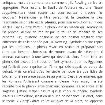
antiques, mais de comprendre comment J.K. Rowling se les ait
appropriés. Pour Justine, le Basilic de l’auteure est une
“étape
supplémentaire dans toutes ses constructions à travers les
époques”
. Néanmoins, à titre personnel, la créature la plus
fascinante selon elle est le
phénix
, pour son évolution au fil des
siècles. Dans
Harry Potter,
le phénix est un oiseau qui, sentant sa
fin proche, décide de mourir par le feu et de renaître de ses
cendres. Or, l’histoire originelle de cet animal singulier était
différente de celle donnée par J.K. Rowling. Symbole solaire repris
par les Chrétiens, le phénix vivait en Arabie et préparait son
tombeau lorsqu’il choisissait de mourir. Avant de s’éteindre, il
donnait naissance à une larve qui devenait alors à son tour un
phénix. Cet oiseau était aussi un fort symbole pour les Egyptiens
qui l’utilisait pour représenter l’âme qui s’échappait du corps du
défunt. Mais ce n’est qu’au Ier siècle de notre ère que l’idée de
bûcher funéraire a été associée au phénix. C’est à ce moment que
les Romains l’utilisèrent comme emblème. Mais aussi, il a été
raconté que le phénix enseignait aux hommes les sciences et la
sagesse. Justine Malpeli assure que le choix du phénix, symbole
d’Albus Dumbledore, n’est en rien une coïncidence. En effet, dans
le tome 7
Harry Potter et les Reliques de la Mort
, on apprend