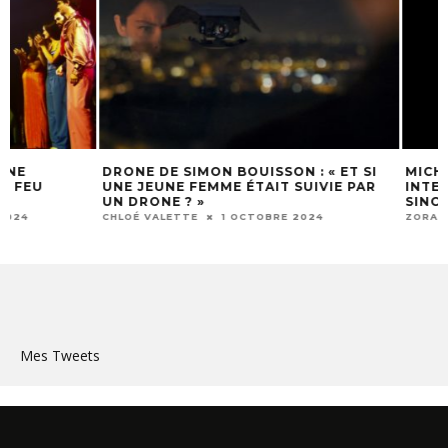
DRONE DE SIMON BOUISSON : « ET SI
MICHIEL BLANCHA
UNE JEUNE FEMME ÉTAIT SUIVIE PAR
INTENTION ÉTAIT
UN DRONE ? »
SINCÈRE »
CHLOÉ VALETTE
1 OCTOBRE 2024
ZORAN PAQUOT
1
Mes Tweets