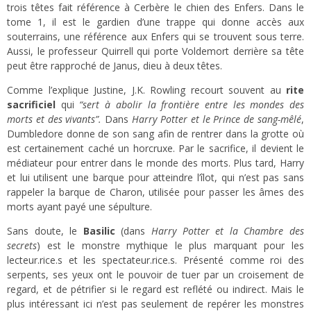
trois têtes fait référence à Cerbère le chien des Enfers. Dans le
tome 1, il est le gardien d’une trappe qui donne accès aux
souterrains, une référence aux Enfers qui se trouvent sous terre.
Aussi, le professeur Quirrell qui porte Voldemort derrière sa tête
peut être rapproché de Janus, dieu à deux têtes.
Comme l’explique Justine, J.K. Rowling recourt souvent au
rite
sacrificiel
qui
“sert à abolir la frontière entre les mondes des
morts et des vivants”.
Dans
Harry Potter et le Prince de sang-mêlé
,
Dumbledore donne de son sang afin de rentrer dans la grotte où
est certainement caché un horcruxe. Par le sacrifice, il devient le
médiateur pour entrer dans le monde des morts. Plus tard, Harry
et lui utilisent une barque pour atteindre l’îlot, qui n’est pas sans
rappeler la barque de Charon, utilisée pour passer les âmes des
morts ayant payé une sépulture.
Sans doute, le
Basilic
(dans
Harry Potter et la Chambre des
secrets
) est le monstre mythique le plus marquant pour les
lecteur.rice.s et les spectateur.rice.s. Présenté comme roi des
serpents, ses yeux ont le pouvoir de tuer par un croisement de
regard, et de pétrifier si le regard est reflété ou indirect. Mais le
plus intéressant ici n’est pas seulement de repérer les monstres