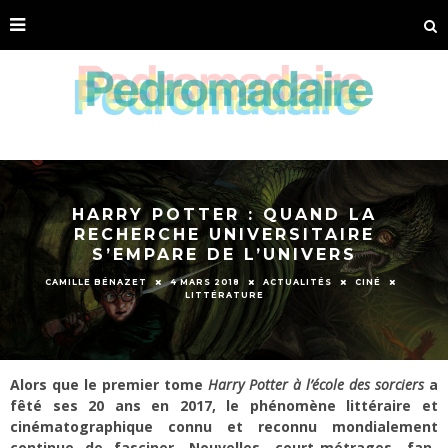
HARRY POTTER : QUAND LA
RECHERCHE UNIVERSITAIRE
S’EMPARE DE L’UNIVERS
CAMILLE BÉNAZET
4 MARS 2018
ACTUALITÉS
CINÉ
LITTÉRATURE
Alors que le premier tome
Harry Potter à l’école des sorciers
a
fêté ses 20 ans en 2017, le phénomène littéraire et
cinématographique connu et reconnu mondialement
continue de fasciner. Nouvelles, court-métrages, fan-