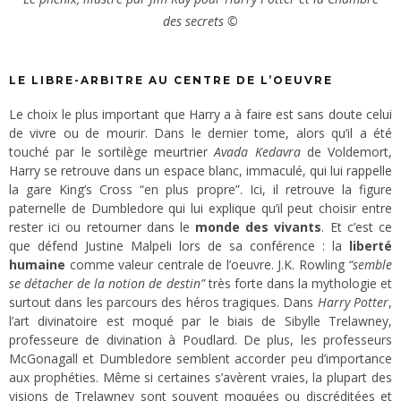
des secrets ©
LE LIBRE-ARBITRE AU CENTRE DE L’OEUVRE
Le choix le plus important que Harry a à faire est sans doute celui
de vivre ou de mourir. Dans le dernier tome, alors qu’il a été
touché par le sortilège meurtrier
Avada Kedavra
de Voldemort,
Harry se retrouve dans un espace blanc, immaculé, qui lui rappelle
la gare King’s Cross “en plus propre”. Ici, il retrouve la figure
paternelle de Dumbledore qui lui explique qu’il peut choisir entre
rester ici ou retourner dans le
monde des vivants
. Et c’est ce
que défend Justine Malpeli lors de sa conférence : la
liberté
humaine
comme valeur centrale de l’oeuvre. J.K. Rowling
“semble
se détacher de la notion de destin”
très forte dans la mythologie et
surtout dans les parcours des héros tragiques. Dans
Harry Potter
,
l’art divinatoire est moqué par le biais de Sibylle Trelawney,
professeure de divination à Poudlard. De plus, les professeurs
McGonagall et Dumbledore semblent accorder peu d’importance
aux prophéties. Même si certaines s’avèrent vraies, la plupart des
visions de Trelawney sont souvent moquées ou discréditées et