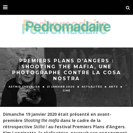
PREMIERS PLANS D’ANGERS :
SHOOTING THE MAFIA, UNE
PHOTOGRAPHE CONTRE LA COSA
NOSTRA
ASTRID CHEVALIER
21 JANVIER 2020
ACTUALITÉS
ARTS
CINÉ
Dimanche 19 janvier 2020 était présenté en avant-
première
Shooting the mafia
dans le cadre de la
rétrospective
Sicilia !
au Festival Premiers Plans d’Angers.
Kim Longinotto, la réalisatrice, poursuit son engagement