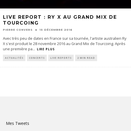
LIVE REPORT : RY X AU GRAND MIX DE
TOURCOING
PIERRE CONVERS
15 DÉCEMBRE 2016
Avec très peu de dates en France sur sa tournée, l'artiste australien Ry
X s'est produit le 28 novembre 2016 au Grand Mix de Tourcoing. Après
une première pa
...
LIRE PLUS
ACTUALITÉS
CONCERTS
LIVE REPORTS
2 MIN READ
Mes Tweets