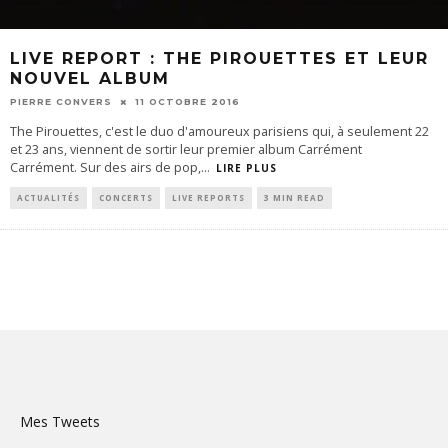
LIVE REPORT : THE PIROUETTES ET LEUR
NOUVEL ALBUM
PIERRE CONVERS
11 OCTOBRE 2016
The Pirouettes, c'est le duo d'amoureux parisiens qui, à seulement 22
et 23 ans, viennent de sortir leur premier album Carrément
Carrément. Sur des airs de pop,
...
LIRE PLUS
ACTUALITÉS
CONCERTS
LIVE REPORTS
3 MIN READ
Mes Tweets