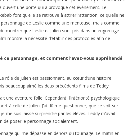
et a ouvert une porte qui a provoqué cet événement. Le
ebab font qu’elle se retrouve à attirer l’attention, ce qu’elle ne
er le personnage de Leslie comme une menteuse, mais comme
est de montrer que Leslie et Julien sont pris dans un engrenage
film montre la nécessité d’établir des protocoles afin de
pté ce personnage, et comment l’avez-vous appréhendé
Le rôle de Julien est passionnant, au cœur d’une histoire
vais beaucoup aimé les deux précédents films de Teddy.
tait une aventure folle. Cependant, l’intériorité psychologique
rt à celle de Julien. J’ai dû me questionner, que ce soit sur
e me suis laissé surprendre par les élèves. Teddy m’avait
fin de poser le personnage socialement.
rsonnage qui me dépasse en dehors du tournage. Le matin en