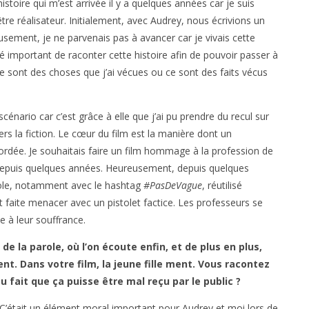
istoire qui m’est arrivée il y a quelques années car je suis
tre réalisateur. Initialement, avec Audrey, nous écrivions un
usement, je ne parvenais pas à avancer car je vivais cette
é important de raconter cette histoire afin de pouvoir passer à
 ce sont des choses que j’ai vécues ou ce sont des faits vécus
énario car c’est grâce à elle que j’ai pu prendre du recul sur
rs la fiction. Le cœur du film est la manière dont un
ordée. Je souhaitais faire un film hommage à la profession de
cer depuis quelques années. Heureusement, depuis quelques
role, notamment avec le hashtag
#PasDeVague
, réutilisé
faite menacer avec un pistolet factice. Les professeurs se
e à leur souffrance.
 de la parole, où l’on écoute enfin, et de plus en plus,
t. Dans votre film, la jeune fille ment. Vous racontez
u fait que ça puisse être mal reçu par le public ?
s. C’était un élément moral important pour Audrey et moi lors de