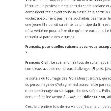
l’écriture. Le professeur est sorti du cadre scolaire 
compliment fait devant toute la classe et la sortie au k
voulait absolument pas. Je ne souhaitais pas trait
une jeune fille qui dit sa vérité. Le principe du film 
où la vérité ne pourra être dite qu’entre eux deux. Le 
recueillir la parole des victimes.
François, pour quelles raisons avez-vous acce
?
François Civil
: Le scénario m’a tout de suite happé. 
complexe, avec de nombreux challenges. Et puis, j’a
Je sortais du tournage des
Trois Mousquetaires
, qui é
du personnage de d’Artagnan est assez faible par rappo
mon personnage ou sur l’approche des scènes. Enfin, j
demandé de lire
Retour à Reims
, de
Didier Eribon
, a
C’est la première fois de ma vie que j’incarne un pe