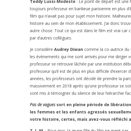
Teddy Lussi-Modeste
: Le point de départ est une h
toujours professeur en banlieue parisienne en plus d’ê
film qui n’avait pas pour sujet mon histoire. Malheure
histoire au sein de mon établissement. J’ai donc trouv
autre chose. Tout ce qui est dans le film est vrai car
par d’autres collègues.
Je considère
Audrey Diwan
comme la co-autrice du sc
les évènements qui me sont arrivés pour me diriger ve
professeur se retrouve lâchée par une institution déb
professeur qu’il est de plus en plus difficile d’exer
années, les professeurs ont décidé de prendre la pa
massivement en 2018 après qu’une professeur se soit 
sont mis à témoigner du silence de leur hiérarchie fac
Pas de vagues
sort en pleine période de libération
les femmes et les enfants agressés sexuellemen
votre histoire, certes, mais avez-vous réfléchi a
T. L-M.
: Pour moi, la jeune fille du film ne ment pa