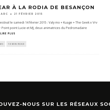
EAR À LA RODIA DE BESANÇON
MARC
21 FÉVRIER 2015
estival le samedi 14 février 2015 : Valy mo + Kuage + The Geek x Vrv
+ Point point Lucie et MJ, deux animatrices du Pedromadaire
LIRE PLUS
EWS
10 MIN READ
OUVEZ-NOUS SUR LES RÉSEAUX SO