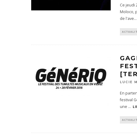
Ce jeudi 
Moloco, p
de l'ave
...
ACTUALI
GAG
FES
[TE
LUCIE 
En parten
festival 
une
...
LI
ACTUALI