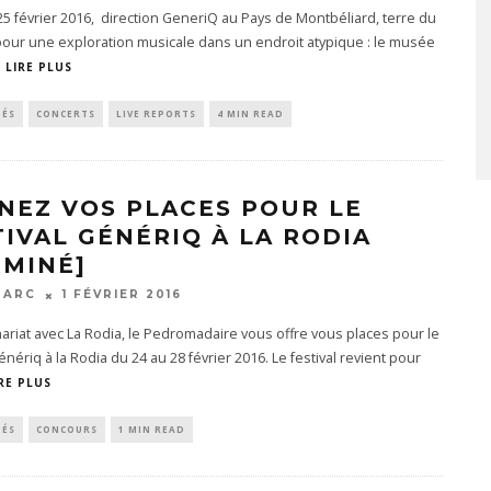
25 février 2016, direction GeneriQ au Pays de Montbéliard, terre du
our une exploration musicale dans un endroit atypique : le musée
LIRE PLUS
TÉS
CONCERTS
LIVE REPORTS
4 MIN READ
NEZ VOS PLACES POUR LE
TIVAL GÉNÉRIQ À LA RODIA
RMINÉ]
MARC
1 FÉVRIER 2016
ariat avec La Rodia, le Pedromadaire vous offre vous places pour le
Génériq à la Rodia du 24 au 28 février 2016. Le festival revient pour
RE PLUS
TÉS
CONCOURS
1 MIN READ