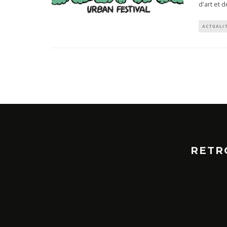
d'art et 
ACTUALI
RETR