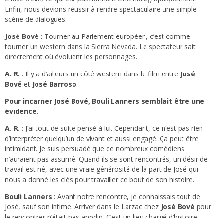
Enfin, nous devions réussir à rendre spectaculaire une simple
scène de dialogues.
José Bové
: Tourner au Parlement européen, c’est comme
tourner un western dans la Sierra Nevada. Le spectateur sait
directement où évoluent les personnages.
A. R.
: Il y a d’ailleurs un côté western dans le film entre
José
Bové
et
José Barroso
.
Pour incarner José Bové, Bouli Lanners semblait être une
évidence.
A. R.
: J’ai tout de suite pensé à lui. Cependant, ce n’est pas rien
d’interpréter quelqu’un de vivant et aussi engagé. Ça peut être
intimidant. Je suis persuadé que de nombreux comédiens
n’auraient pas assumé. Quand ils se sont rencontrés, un désir de
travail est né, avec une vraie générosité de la part de José qui
nous a donné les clés pour travailler ce bout de son histoire.
Bouli Lanners
: Avant notre rencontre, je connaissais tout de
José, sauf son intime. Arriver dans le Larzac chez
José Bové
pour
le rencontrer n’était pas anodin. C’est un lieu chargé d’histoire