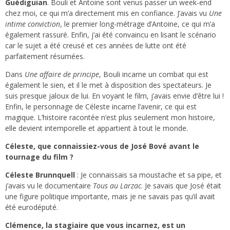
Guédiguian
. Bouli et Antoine sont venus passer un week-end
chez moi, ce qui m’a directement mis en confiance. J’avais vu
Une
intime conviction
, le premier long-métrage d’Antoine, ce qui m’a
également rassuré. Enfin, j’ai été convaincu en lisant le scénario
car le sujet a été creusé et ces années de lutte ont été
parfaitement résumées.
Dans
Une affaire de principe
, Bouli incarne un combat qui est
également le sien, et il le met à disposition des spectateurs. Je
suis presque jaloux de lui. En voyant le film, j’avais envie d’être lui !
Enfin, le personnage de Céleste incarne l’avenir, ce qui est
magique. L’histoire racontée n’est plus seulement mon histoire,
elle devient intemporelle et appartient à tout le monde.
Céleste, que connaissiez-vous de José Bové avant le
tournage du film ?
Céleste Brunnquell
: Je connaissais sa moustache et sa pipe, et
j’avais vu le documentaire
Tous au Larzac
. Je savais que José était
une figure politique importante, mais je ne savais pas qu’il avait
été eurodéputé.
Clémence, la stagiaire que vous incarnez, est un