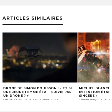
ARTICLES SIMILAIRES
I
MICHIEL BLANCHART : « MON
LUÀNA BAJRAMI
R
INTENTION ÉTAIT DE RÉALISER UN FILM
M’ANIME ET M
SINCÈRE »
ZORAN PAQUOT
ZORAN PAQUOT
16 AOÛT 2024