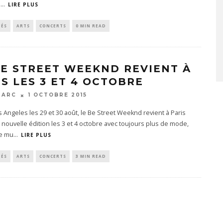
t
...
LIRE PLUS
TÉS
ARTS
CONCERTS
0 MIN READ
BE STREET WEEKND REVIENT À
IS LES 3 ET 4 OCTOBRE
MARC
1 OCTOBRE 2015
 Angeles les 29 et 30 août, le Be Street Weeknd revient à Paris
nouvelle édition les 3 et 4 octobre avec toujours plus de mode,
de mu
...
LIRE PLUS
TÉS
ARTS
CONCERTS
3 MIN READ