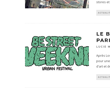
stores e
ACTUALI
LE 
PAR
LUCIE 
Après Los
pour une 
d'art et 
ACTUALI