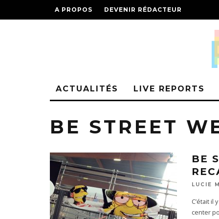
A PROPOS
DEVENIR RÉDACTEUR
ACTUALITÉS
LIVE REPORTS
BE STREET W
BE 
REC
LUCIE 
C’était i
center po