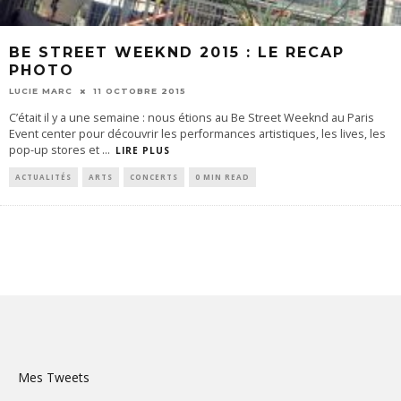
BE STREET WEEKND 2015 : LE RECAP
PHOTO
LUCIE MARC
11 OCTOBRE 2015
C’était il y a une semaine : nous étions au Be Street Weeknd au Paris
Event center pour découvrir les performances artistiques, les lives, les
pop-up stores et
...
LIRE PLUS
ACTUALITÉS
ARTS
CONCERTS
0 MIN READ
Mes Tweets