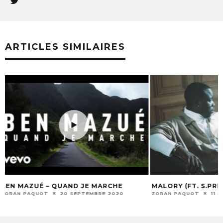
ARTICLES SIMILAIRES
E MARCHE
MALORY (FT. S.PRI NOIR) – AU RÉVEIL
M
EMBRE 2020
ZORAN PAQUOT
11 DÉCEMBRE 2019
ZO