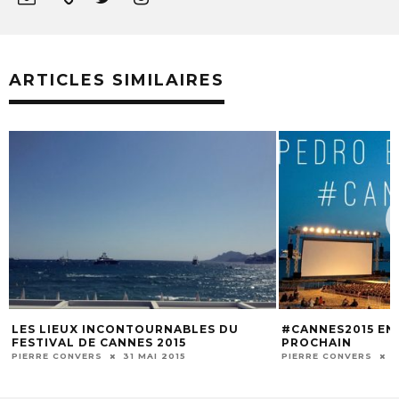
ARTICLES SIMILAIRES
LES LIEUX INCONTOURNABLES DU
#CANNES2015 EN 
FESTIVAL DE CANNES 2015
PROCHAIN
PIERRE CONVERS
31 MAI 2015
PIERRE CONVERS
9