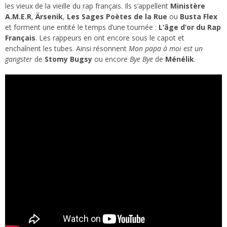
les vieux de la vieille du rap français. Ils s’appellent
Ministère
A.M.E.R
,
Ärsenik
,
Les Sages Poètes de la Rue
ou
Busta Flex
et forment une entité le temps d’une tournée :
L’âge d’or du Rap
Français
. Les rappeurs en ont encore sous le capot et
enchaînent les tubes. Ainsi résonnent
Mon papa à moi est un
gangster
de
Stomy Bugsy
ou encore
Bye Bye
de
Ménélik
.