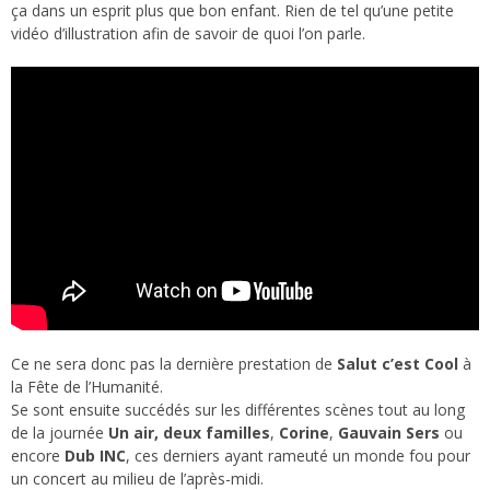
ça dans un esprit plus que bon enfant. Rien de tel qu’une petite
vidéo d’illustration afin de savoir de quoi l’on parle.
Ce ne sera donc pas la dernière prestation de
Salut c’est Cool
à
la Fête de l’Humanité.
Se sont ensuite succédés sur les différentes scènes tout au long
de la journée
Un air, deux familles
,
Corine
,
Gauvain Sers
ou
encore
Dub INC
, ces derniers ayant rameuté un monde fou pour
un concert au milieu de l’après-midi.