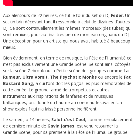
Aux alentours de 22 heures, ce fut le tour du set du DJ
Feder
. Un
set un brin décevant tant il ressemble à celui de dizaines d’autres
DJ. Ce sont continuellement les mêmes morceaux (des tubes) qui
sont remixés, pour au final très peu de morceau originaux du DJ.
Une déception pour un artiste qui nous avait habitué à beaucoup
mieux.
Bien évidemment, en terme de musique, la Fête de l’Humanité ce
n’est pas exclusivement une Grande Scène. Se sont ainsi côtoyés
sur la scène Zebrouk ou la Petite scène des groupes comme
La
Rumeur
,
Ultra Vomit
,
The Psychotic Monks
ou encore le
Fat
Bastard Gang
, à qui l’ont doit les pogos les plus mémorables de
cette année. Le groupe, armé de trompettes et autres
instruments aux inspirations de fanfares et de musiques
balkaniques, ont donné du baume au coeur au festivalier. Un
show explosif qui n’a laissé personne indifférent.
Le samedi, à 14 heures,
Salut c’est Cool
, comme remplacement
de dernière minute de
Gavin James
, est venu retourner la
Grande Scène, pour sa première à la Fête de l’Huma. Le groupe