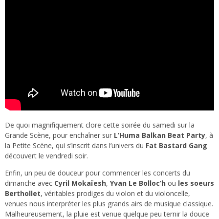
De quoi magnifiquement clore cette soirée du samedi sur la
Grande Scène, pour enchaîner sur
L’Huma Balkan Beat Party
, à
la Petite Scène, qui s’inscrit dans l’univers du
Fat Bastard Gang
découvert le vendredi soir.
Enfin, un peu de douceur pour commencer les concerts du
dimanche avec
Cyril Mokaïesh
,
Yvan Le Bolloc’h
ou
les soeurs
Berthollet
, véritables prodiges du violon et du violoncelle,
venues nous interpréter les plus grands airs de musique classique.
Malheureusement, la pluie est venue quelque peu ternir la douce