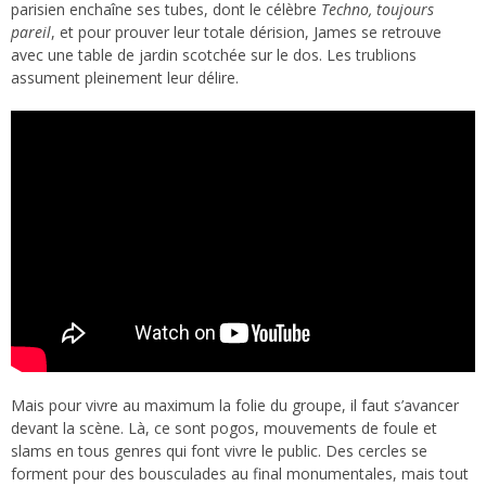
parisien enchaîne ses tubes, dont le célèbre
Techno, toujours
pareil
, et pour prouver leur totale dérision, James se retrouve
avec une table de jardin scotchée sur le dos. Les trublions
assument pleinement leur délire.
Mais pour vivre au maximum la folie du groupe, il faut s’avancer
devant la scène. Là, ce sont pogos, mouvements de foule et
slams en tous genres qui font vivre le public. Des cercles se
forment pour des bousculades au final monumentales, mais tout