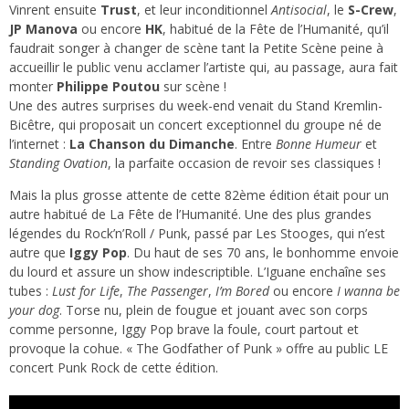
Vinrent ensuite
Trust
, et leur inconditionnel
Antisocial
, le
S-Crew
,
JP Manova
ou encore
HK
, habitué de la Fête de l’Humanité, qu’il
faudrait songer à changer de scène tant la Petite Scène peine à
accueillir le public venu acclamer l’artiste qui, au passage, aura fait
monter
Philippe Poutou
sur scène !
Une des autres surprises du week-end venait du Stand Kremlin-
Bicêtre, qui proposait un concert exceptionnel du groupe né de
l’internet :
La Chanson du Dimanche
. Entre
Bonne Humeur
et
Standing Ovation
, la parfaite occasion de revoir ses classiques !
Mais la plus grosse attente de cette 82ème édition était pour un
autre habitué de La Fête de l’Humanité. Une des plus grandes
légendes du Rock’n’Roll / Punk, passé par Les Stooges, qui n’est
autre que
Iggy Pop
. Du haut de ses 70 ans, le bonhomme envoie
du lourd et assure un show indescriptible. L’Iguane enchaîne ses
tubes :
Lust for Life
,
The Passenger
,
I’m Bored
ou encore
I wanna be
your dog
. Torse nu, plein de fougue et jouant avec son corps
comme personne, Iggy Pop brave la foule, court partout et
provoque la cohue. « The Godfather of Punk » offre au public LE
concert Punk Rock de cette édition.