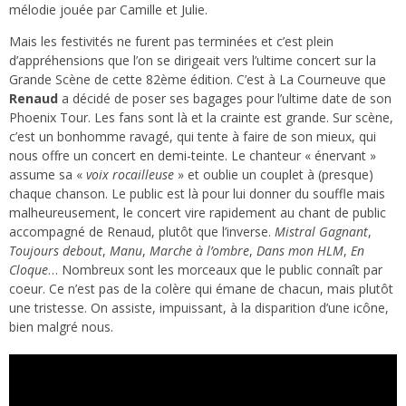
mélodie jouée par Camille et Julie.
Mais les festivités ne furent pas terminées et c’est plein
d’appréhensions que l’on se dirigeait vers l’ultime concert sur la
Grande Scène de cette 82ème édition. C’est à La Courneuve que
Renaud
a décidé de poser ses bagages pour l’ultime date de son
Phoenix Tour. Les fans sont là et la crainte est grande. Sur scène,
c’est un bonhomme ravagé, qui tente à faire de son mieux, qui
nous offre un concert en demi-teinte. Le chanteur « énervant »
assume sa «
voix rocailleuse
» et oublie un couplet à (presque)
chaque chanson. Le public est là pour lui donner du souffle mais
malheureusement, le concert vire rapidement au chant de public
accompagné de Renaud, plutôt que l’inverse.
Mistral Gagnant
,
Toujours debout
,
Manu
,
Marche à l’ombre
,
Dans mon HLM
,
En
Cloque
… Nombreux sont les morceaux que le public connaît par
coeur. Ce n’est pas de la colère qui émane de chacun, mais plutôt
une tristesse. On assiste, impuissant, à la disparition d’une icône,
bien malgré nous.