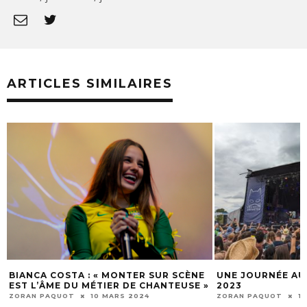
ARTICLES SIMILAIRES
,
BIANCA COSTA : « MONTER SUR SCÈNE
UNE JOURNÉE AU
EST L’ÂME DU MÉTIER DE CHANTEUSE »
2023
ZORAN PAQUOT
10 MARS 2024
ZORAN PAQUOT
1