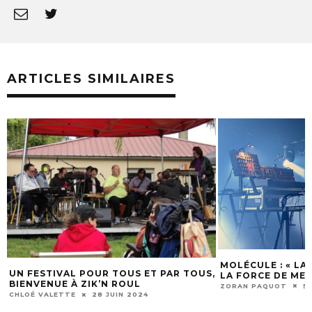
ARTICLES SIMILAIRES
MOLÉCULE : « LA MUSIQUE ME DONNE
,
UNE JOURNÉE AU
LA FORCE DE ME SURPASSER »
2023
ZORAN PAQUOT
5 FÉVRIER 2024
ZORAN PAQUOT
1