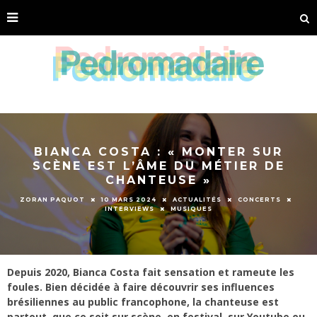
BIANCA COSTA : « MONTER SUR
SCÈNE EST L’ÂME DU MÉTIER DE
CHANTEUSE »
ZORAN PAQUOT
10 MARS 2024
ACTUALITÉS
CONCERTS
INTERVIEWS
MUSIQUES
Depuis 2020, Bianca Costa fait sensation et rameute les
foules. Bien décidée à faire découvrir ses influences
brésiliennes au public francophone, la chanteuse est
partout, que ce soit sur scène, en festival, sur Youtube ou