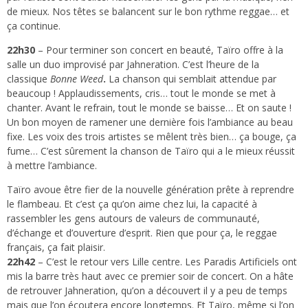
de mieux. Nos têtes se balancent sur le bon rythme reggae… et
ça continue.
22h30
– Pour terminer son concert en beauté, Taïro offre à la
salle un duo improvisé par Jahneration. C’est l’heure de la
classique
Bonne Weed
.
La chanson qui semblait attendue par
beaucoup ! Applaudissements, cris… tout le monde se met à
chanter. Avant le refrain, tout le monde se baisse… Et on saute !
Un bon moyen de ramener une dernière fois l’ambiance au beau
fixe. Les voix des trois artistes se mêlent très bien… ça bouge, ça
fume… C’est sûrement la chanson de Taïro qui a le mieux réussit
à mettre l’ambiance.
Taïro avoue être fier de la nouvelle génération prête à reprendre
le flambeau. Et c’est ça qu’on aime chez lui, la capacité à
rassembler les gens autours de valeurs de communauté,
d’échange et d’ouverture d’esprit. Rien que pour ça, le reggae
français, ça fait plaisir.
22h42
– C’est le retour vers Lille centre. Les Paradis Artificiels ont
mis la barre très haut avec ce premier soir de concert. On a hâte
de retrouver Jahneration, qu’on a découvert il y a peu de temps
mais que l’on écoutera encore longtemps. Et Taïro, même si l’on