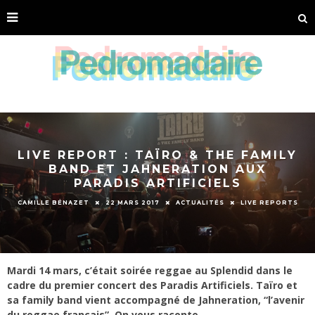
LIVE REPORT : TAÏRO & THE FAMILY
BAND ET JAHNERATION AUX
PARADIS ARTIFICIELS
CAMILLE BÉNAZET
22 MARS 2017
ACTUALITÉS
LIVE REPORTS
Mardi 14 mars, c’était soirée reggae au Splendid dans le
cadre du premier concert des Paradis Artificiels. Taïro et
sa family band vient accompagné de Jahneration, “l’avenir
du reggae français”. On vous raconte.