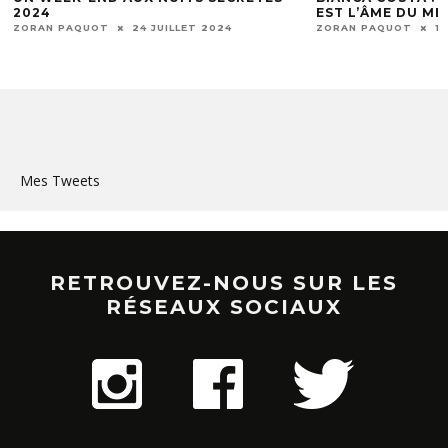
EST L’ÂME DU MÉTIER DE CHANTEUSE »
POTENTIELLE FIN
ZORAN PAQUOT
10 MARS 2024
ZORAN PAQUOT
4
Mes Tweets
RETROUVEZ-NOUS SUR LES
RÉSEAUX SOCIAUX