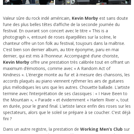
Valeur sûre du rock indé américain,
Kevin Morby
est sans doute
l’une des plus belles têtes d’affiche de la seconde journée du
festival. En ouvrant son concert avec le titre « This is a
photograph », entouré de roses éparpillées sur la scène, le
chanteur offre un ton folk au festival, toujours dans la maîtrise.
C’est bien son dernier album, au titre éponyme, paru en mai
dernier, qui est mis à l’honneur. Accompagné d’une choriste,
Kevin Morby
offre une prestation très calibrée tout en offrant un
maximum d’émotions, comme avec « A Random Act of
Kindness ». L’énergie monte au fur et à mesure des chansons, les
accords plaqués au piano viennent rythmer les airs de guitares
plus mélodiques les uns que les autres. Chouette ballade. L’artiste
termine avec l’interprétation de ses classiques : « I Have Been to
the Mountain », « Parade » et évidemment « Harlem River », tout
en durée, pour le grand final. L’artiste lance enfin des roses sur les
spectateurs, alors que le soleil se prépare à se coucher. C’est déjà
fini ?
Dans un autre registre, la prestation de
Working Men’s Club
sur