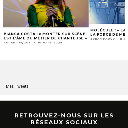
MOLÉCULE : « LA MUSIQUE ME DONNE
UNE JOURNÉE AU
LA FORCE DE ME SURPASSER »
»
2023
ZORAN PAQUOT
5 FÉVRIER 2024
ZORAN PAQUOT
1
Mes Tweets
RETROUVEZ-NOUS SUR LES
RÉSEAUX SOCIAUX