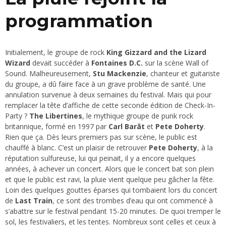
programmation
Initialement, le groupe de rock
King Gizzard and the Lizard
Wizard
devait succéder à
Fontaines D.C.
sur la scène Wall of
Sound. Malheureusement,
Stu Mackenzie
, chanteur et guitariste
du groupe, a dû faire face à un grave problème de santé. Une
annulation survenue à deux semaines du festival. Mais qui pour
remplacer la tête d’affiche de cette seconde édition de Check-In-
Party ?
The Libertines
, le mythique groupe de punk rock
britannique, formé en 1997 par
Carl Barât
et
Pete Doherty
.
Rien que ça. Dès leurs premiers pas sur scène, le public est
chauffé à blanc. C’est un plaisir de retrouver
Pete Doherty
, à la
réputation sulfureuse, lui qui peinait, il y a encore quelques
années, à achever un concert. Alors que le concert bat son plein
et que le public est ravi, la pluie vient quelque peu gâcher la fête.
Loin des quelques gouttes éparses qui tombaient lors du concert
de
Last Train
, ce sont des trombes d’eau qui ont commencé à
s’abattre sur le festival pendant 15-20 minutes. De quoi tremper le
sol, les festivaliers, et les tentes. Nombreux sont celles et ceux à